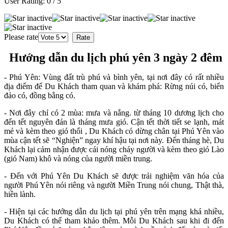
User Rating:
0
/
5
Please rate
Hướng dẫn du lịch phú yên 3 ngày 2 đêm
- Phú Yên: Vùng đất trù phú và bình yên, tại nơi đây có rất nhiều
địa điểm để Du Khách tham quan và khám phá: Rừng núi có, biển
đảo có, đồng bằng có.
- Nơi đây chỉ có 2 mùa: mưa và nắng. từ tháng 10 dương lịch cho
đến tết nguyên đán là tháng mưa gió. Cận tết thời tiết se lạnh, mát
mẻ và kèm theo gió thổi , Du Khách có dừng chân tại Phú Yên vào
mùa cận tết sẽ “Nghiện” ngay khí hậu tại nơi này. Đến tháng hè, Du
Khách lại cảm nhận được cái nóng cháy người và kèm theo gió Lào
(gió Nam) khô và nóng của người miền trung.
- Đến với Phú Yên Du Khách sẽ được trải nghiệm văn hóa của
người Phú Yên nói riêng và người Miền Trung nói chung, Thật thà,
hiền lành.
- Hiện tại các hướng dẫn du lịch tại phú yên trên mạng khá nhiều,
Du Khách có thể tham khảo thêm. Mỗi Du Khách sau khi đi đến