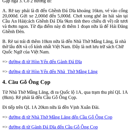
Gặp ngã 3. Có 2 hướng đi:
A. Rẽ tay phải là đi đến Ghềnh Đá Dĩa khoảng 16km, vé vào cổng
20,000đ. Gửi xe 2,000đ đến 5,000đ. Chơi xong ghé ăn hải sản tại
Cầu An Hải(cách Ghềnh Đá Dĩa 9km tính theo chiều đi về) rất tươi
và thơm ngon. Từ địa điểm này đi thêm 1 đoạn nữa là đế Hải Đăng
Ghềnh Đèn.
B. Rẽ tai trái đi thêm 10km nữa là đến Nhà Thờ Mằng Lăng, là nhà
thờ lâu đời và cổ kính nhất Việt Nam. Đây là nơi lưu trữ sách Chữ
Quốc Ngữ của Việt Nam.
=>
đường đi từ Hòn Yến đến Gành Đá Đĩa
=>
đường đi từ Hòn Yến đến Nhà Thờ Mằng Lăng
4. Cầu Gỗ Ông Cọp
Từ Nhà Thờ Mằng Lăng, đi ra Quốc lộ 1A, qua trạm thu phí QL 1A
(8km). Rẽ phải là đến Cầu Gỗ Ông Cọp.
Đi tiếp trên QL 1A 20km nữa là đền Vịnh Xuân Đài.
=>
đường đi từ Nhà Thờ Mằng Lăng đến Cầu Gỗ Ông Cọp
=>
đường đi từ Gành Đá Đĩa đến Cầu Gỗ Ông Cọp