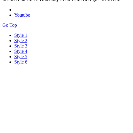
Youtube
Go Top
Style 1
Style 2
Style 3
Style 4
Style 5
Style 6