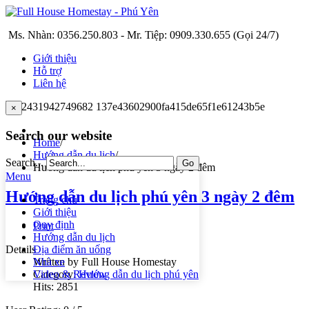
Ms. Nhàn: 0356.250.803 - Mr. Tiệp: 0909.330.655 (Gọi 24/7)
Giới thiệu
Hỗ trợ
Liên hệ
×
Search our website
Home
/
Hướng dẫn du lịch
/
Search...
Go
Hướng dẫn du lịch phú yên 3 ngày 2 đêm
Menu
Hướng dẫn du lịch phú yên 3 ngày 2 đêm
Trang chủ
Giới thiệu
Quy định
Print
Hướng dẫn du lịch
Details
Địa điểm ăn uống
Written by
Full House Homestay
Nhà xe
Category:
Hướng dẫn du lịch phú yên
Video & Review
Hits: 2851