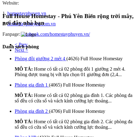
Website:
1.
homestayphuyen.vn
Full House Homestay - Phú Yên
Biển rộng trời mây,
nơi đây nhà bạn
2.
homestayphuyen.com.vn
Fanpage:
facebook.com/homestayphuyen.vn/
< Prev
Danh sách phòng
Next >
Phòng đôi giường 2 mét 4
(4626)
Full House Homestay
MÔ TẢ:
Home có tất cả 02 phòng đôi 1 giường 2 mét 4.
Phòng được trang bị với lựa chọn 01 giường đơn (2,4...
Phòng gia đình 1
(4065)
Full House Homestay
MÔ TẢ:
Home có tất cả 02 phòng gia đình 1. Các phòng đa
số đều có cửa sổ và vách kính cường lực thoáng...
Phòng gia đình 2
(4706)
Full House Homestay
MÔ TẢ:
Home có tất cả 02 phòng gia đình 2. Các phòng đa
số đều có cửa sổ và vách kính cường lực thoáng...