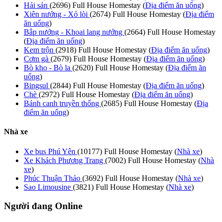
Hải sản
(2696)
Full House Homestay
(
Địa điểm ăn uống
)
Xiên nướng - Xỏ lòi
(2674)
Full House Homestay
(
Địa điểm
ăn uống
)
Bắp nướng - Khoai lang nướng
(2664)
Full House Homestay
(
Địa điểm ăn uống
)
Kem trộn
(2918)
Full House Homestay
(
Địa điểm ăn uống
)
Cơm gà
(2679)
Full House Homestay
(
Địa điểm ăn uống
)
Bò kho - Bò la
(2620)
Full House Homestay
(
Địa điểm ăn
uống
)
Bingsul
(2844)
Full House Homestay
(
Địa điểm ăn uống
)
Chè
(2972)
Full House Homestay
(
Địa điểm ăn uống
)
Bánh canh truyền thống
(2685)
Full House Homestay
(
Địa
điểm ăn uống
)
Nhà xe
Xe bus Phú Yên
(10177)
Full House Homestay
(
Nhà xe
)
Xe Khách Phương Trang
(7002)
Full House Homestay
(
Nhà
xe
)
Phúc Thuận Thảo
(3692)
Full House Homestay
(
Nhà xe
)
Sao Limousine
(3821)
Full House Homestay
(
Nhà xe
)
Người đang Online