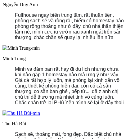
Nguyễn Duy Anh
Fullhouse ngay biển trung tâm, rất thuận tiện,
phòng sạch sẽ và rộng rãi, hiếm có homestay nào
phòng rộng thoáng như ở đây, chủ nhà thân thiện
lắm nè, mình cực iu vườn rau xanh ngát trên sân
thượng, chắc chắn sẽ quay lại nhiều lần nữa
Minh Trang
Mình và đám bạn rất hay đi du lịch nhưng chưa
khi nào gặp 1 homestay nào mà ưng ý như vậy.
Giá cả rất hợp lý luôn, mà phòng lại xinh xắn vô
cùng, thiết kế phòng hiện đại, còn có cả sân
thượng, co sẵn ban ghế , bếp từ.... đã z anh chị
chủ thì dễ thương mà nhiệt tình vô cùng luôn.
Chắc chắn trở lại PHú Yên mình sẽ lại ở đây thoii
Thu Hà Bùi
Sạch sẽ, thoáng mát, fong đẹp. Đặc biệt chủ nhà