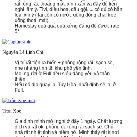
rất rộng rãi, thoáng mát, xinh xắn và đầy đủ tiện
nghi lắm ý. Tivi, điều hoà, dầu gội,.... có đủ có hẳn
loại xịn ý ( lại còn có nước uống đóng chai free
uống thoải mái)
Homestay quá quá quá xứng đáng để được rate
5*
https://static.xx.fbcdn.net/images/emoji.php/v9/t6c/1/
https://static.xx.fbcdn.net/images/emoji.php/v9/t6c
https://static.xx.fbcdn.net/images/emoji.php/v9/t
https://static.xx.fbcdn.net/images/emoji.php/v
https://static.xx.fbcdn.net/images/emoji.ph
https://static.xx.fbcdn.net/images/emoji.
https://static.xx.fbcdn.net/images/emo
https://static.xx.fbcdn.net/images/e
https://static.xx.fbcdn.net/image
_nc_eui2=AeEVKKyNTUL9FhdTzJgAg0bFrAqlpGEg
_nc_eui2=AeEVKKyNTUL9FhdTzJgAg0bFrAqlpG
_nc_eui2=AeEVKKyNTUL9FhdTzJgAg0bFrAql
_nc_eui2=AeEVKKyNTUL9FhdTzJgAg0bFrA
_nc_eui2=AeEVKKyNTUL9FhdTzJgAg0bF
_nc_eui2=AeEVKKyNTUL9FhdTzJgAg0
_nc_eui2=AeEVKKyNTUL9FhdTzJgA
_nc_eui2=AeEVKKyNTUL9FhdTzJ
_nc_eui2=AeEVKKyNTUL9FhdT
fvA");">
fvA");">
fvA");">
fvA");">
fvA");">
fvA");">
fvA");">
fvA");">
fvA");">
❤️
❤️
❤️
❤️
❤️
❤️
❤️
❤️
❤️
Nguyễn Lê Linh Chi
Vị trí rất tiện ra biển + phòng rộng rãi, sạch sẽ,
nhẹ nhàng tinh tế, khu phố yên tĩnh.
Mọi người ở Full đều siêu đáng yêu và thân
thiện.
Nếu có dịp quay lại Tuy Hòa, nhất định sẽ lại ở
Full.
Tròn Xoe
Gia đình mình mới nghỉ ở đây 1 ngày. Chất lượng
dịch vụ rất ok, phòng ốc rộng rãi sạch sẽ. Chủ
nhà rất nhiệt tình và niềm nở. Mình thấy rất ít nơi