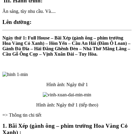
III. Hành trình:
Ăn sáng, tùy nhu cầu. Và....
Lên đường:
Ngày thứ 1: Full House – Bãi Xép (gành ông – phim trường
Hoa Vàng Cỏ Xanh) – Hòn Yến – Cầu An Hải (Đầm Ô Loan) –
Gành Đá Đĩa – Hải Đăng Ghềnh Đèn – Nhà Thờ Mằng Lăng –
Cầu Gỗ Ông Cọp – Vịnh Xuân Đài – Tuy Hòa.
Hình ảnh: Ngày thứ 1
Hình ảnh: Ngày thứ 1 (tiếp theo)
=> Thông tin chi tiết
1. Bãi Xép (gành ông – phim trường Hoa Vàng Cỏ
Xanh)
: