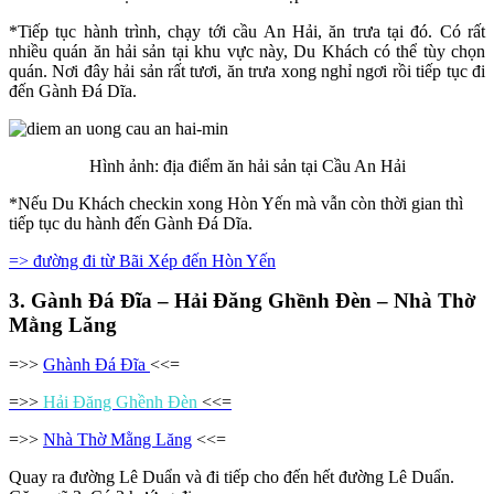
*Tiếp tục hành trình, chạy tới cầu An Hải, ăn trưa tại đó. Có rất
nhiều quán ăn hải sản tại khu vực này, Du Khách có thể tùy chọn
quán. Nơi đây hải sản rất tươi, ăn trưa xong nghỉ ngơi rồi tiếp tục đi
đến Gành Đá Dĩa.
Hình ảnh: địa điểm ăn hải sản tại Cầu An Hải
*Nếu Du Khách checkin xong Hòn Yến mà vẫn còn thời gian thì
tiếp tục du hành đến Gành Đá Dĩa.
=> đường đi từ Bãi Xép đến Hòn Yến
3. Gành Đá Đĩa – Hải Đăng Ghềnh Đèn – Nhà Thờ
Mằng Lăng
=>>
Ghành Đá Đĩa
<<=
=>>
Hải Đăng Ghềnh Đèn
<<=
=>>
Nhà Thờ Mằng Lăng
<<=
Quay ra đường Lê Duẩn và đi tiếp cho đến hết đường Lê Duẩn.