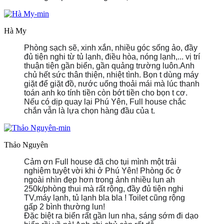
Hà My
Phòng sạch sẽ, xinh xắn, nhiều góc sống ảo, đầy
đủ tiện nghi từ tủ lạnh, điều hòa, nóng lạnh,... vị trí
thuận tiện gần biển, gần quảng trường luôn.Anh
chủ hết sức thân thiện, nhiệt tình. Bọn t dùng máy
giặt để giặt đồ, nước uống thoải mái mà lúc thanh
toán anh ko tính tiền còn bớt tiền cho bọn t cơ.
Nếu có dịp quay lại Phú Yên, Full house chắc
chắn vẫn là lựa chọn hàng đầu của t.
Thảo Nguyên
Cảm ơn Full house đã cho tụi mình một trải
nghiệm tuyệt vời khi ở Phú Yên! Phòng ốc ở
ngoài nhìn đẹp hơn trong ảnh nhiều lun ah
https://sta
250k/phòng thui mà rất rộng, đầy đủ tiện nghi
_nc_eui2
TV,máy lạnh, tủ lạnh bla bla ! Toilet cũng rộng
5n9NY3WD
gấp 2 bình thường lun!
LdzqN4Nq
Đặc biệt ra biển rất gần lun nha, sáng sớm đi dạo
RGYWGnlx