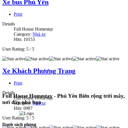
Xe bus Phú Yên
Print
Details
Full House Homestay
Category:
Nhà xe
Hits: 10153
User Rating:
5
/
5
Xe Khách Phương Trang
Print
Details
Full House Homestay - Phú Yên
Biển rộng trời mây,
Full House Homestay
nơi đây nhà bạn
Category:
Nhà xe
Hits: 6987
User Rating:
5
/
5
Danh sách phòng