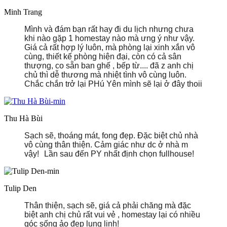
Minh Trang
Mình và đám bạn rất hay đi du lịch nhưng chưa
khi nào gặp 1 homestay nào mà ưng ý như vậy.
Giá cả rất hợp lý luôn, mà phòng lại xinh xắn vô
cùng, thiết kế phòng hiện đại, còn có cả sân
thượng, co sẵn ban ghế , bếp từ.... đã z anh chị
chủ thì dễ thương mà nhiệt tình vô cùng luôn.
Chắc chắn trở lại PHú Yên mình sẽ lại ở đây thoii
Thu Hà Bùi
Sạch sẽ, thoáng mát, fong đẹp. Đặc biệt chủ nhà
vô cùng thân thiện. Cảm giác như dc ở nhà m
vậy!
Lần sau đến PY nhất định chọn fullhouse!
Tulip Den
Thân thiện, sạch sẽ, giá cả phải chăng mà đặc
biệt anh chị chủ rất vui vẻ , homestay lại có nhiều
góc sống ảo đẹp lung linh!