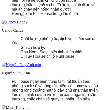
biển rồi về nè! Anh chị chủ còn rất dễ
e2RIyd8y5
thương,thân thiện!có cho đồ ăn tụi mình đi xe về
mà ăn chay nên hổng nhận được!
Hẹn gặp lại Full House trong lần đi tới
Candy Candy
Chất lượng phòng ốc, dịch vụ, chăm sóc rất
OK.
Giá cả hợp lý.
Chủ HomeStay nhiệt tình, thân thiện.
Đi Tuy Hòa sẽ chỉ ở FullHouse
Nguyễn Duy Anh
Fullhouse ngay biển trung tâm, rất thuận tiện,
phòng sạch sẽ và rộng rãi, hiếm có homestay nào
phòng rộng thoáng như ở đây, chủ nhà thân thiện
lắm nè, mình cực iu vườn rau xanh ngát trên sân
thượng, chắc chắn sẽ quay lại nhiều lần nữa