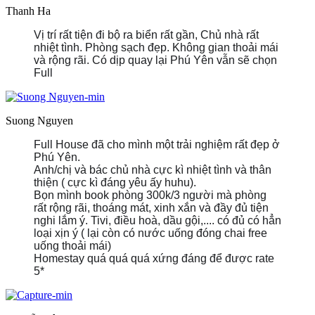
Thanh Ha
Vị trí rất tiện đi bộ ra biển rất gần, Chủ nhà rất
nhiệt tình. Phòng sạch đẹp. Không gian thoải mái
và rộng rãi. Có dịp quay lại Phú Yên vẫn sẽ chọn
Full
Suong Nguyen
Full House đã cho mình một trải nghiệm rất đẹp ở
Phú Yên.
Anh/chị và bác chủ nhà cực kì nhiệt tình và thân
thiện ( cực kì đáng yêu ấy huhu).
Bọn mình book phòng 300k/3 người mà phòng
rất rộng rãi, thoáng mát, xinh xắn và đầy đủ tiện
nghi lắm ý. Tivi, điều hoà, dầu gội,.... có đủ có hẳn
loại xịn ý ( lại còn có nước uống đóng chai free
uống thoải mái)
Homestay quá quá quá xứng đáng để được rate
5*
https://static.xx.fbcdn.net/images/emoji.php/v9/t6c/1/
https://static.xx.fbcdn.net/images/emoji.php/v9/t6c
https://static.xx.fbcdn.net/images/emoji.php/v9/t
https://static.xx.fbcdn.net/images/emoji.php/v
https://static.xx.fbcdn.net/images/emoji.ph
https://static.xx.fbcdn.net/images/emoji.
https://static.xx.fbcdn.net/images/emo
https://static.xx.fbcdn.net/images/e
https://static.xx.fbcdn.net/image
_nc_eui2=AeEVKKyNTUL9FhdTzJgAg0bFrAqlpGEg
_nc_eui2=AeEVKKyNTUL9FhdTzJgAg0bFrAqlpG
_nc_eui2=AeEVKKyNTUL9FhdTzJgAg0bFrAql
_nc_eui2=AeEVKKyNTUL9FhdTzJgAg0bFrA
_nc_eui2=AeEVKKyNTUL9FhdTzJgAg0bF
_nc_eui2=AeEVKKyNTUL9FhdTzJgAg0
_nc_eui2=AeEVKKyNTUL9FhdTzJgA
_nc_eui2=AeEVKKyNTUL9FhdTzJ
_nc_eui2=AeEVKKyNTUL9FhdT
fvA");">
fvA");">
fvA");">
fvA");">
fvA");">
fvA");">
fvA");">
fvA");">
fvA");">
❤️
❤️
❤️
❤️
❤️
❤️
❤️
❤️
❤️