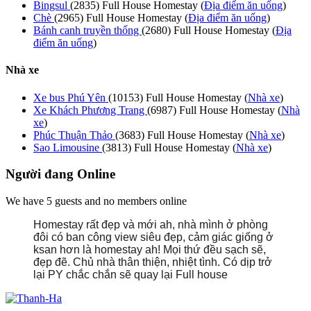
Bingsul
(2835)
Full House Homestay
(
Địa điểm ăn uống
)
Chè
(2965)
Full House Homestay
(
Địa điểm ăn uống
)
Bánh canh truyền thống
(2680)
Full House Homestay
(
Địa
điểm ăn uống
)
Nhà xe
Xe bus Phú Yên
(10153)
Full House Homestay
(
Nhà xe
)
Xe Khách Phương Trang
(6987)
Full House Homestay
(
Nhà
xe
)
Phúc Thuận Thảo
(3683)
Full House Homestay
(
Nhà xe
)
Sao Limousine
(3813)
Full House Homestay
(
Nhà xe
)
Người đang Online
We have 5 guests and no members online
Homestay rất đẹp và mới ah, nhà mình ở phòng
đôi có ban công view siêu đẹp, cảm giác giống ở
ksan hơn là homestay ah! Mọi thứ đều sạch sẽ,
đẹp đẽ. Chủ nhà thân thiện, nhiệt tình. Có dịp trở
lại PY chắc chắn sẽ quay lại Full house