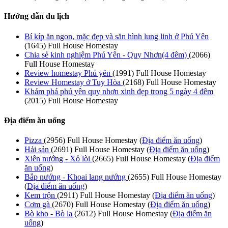
Hướng dẫn du lịch
Bí kíp ăn ngon, mặc đẹp và săn hình lung linh ở Phú Yên
(1645)
Full House Homestay
Chia sẻ kinh nghiệm Phú Yên - Quy Nhơn(4 đêm)
(2066)
Full House Homestay
Review homestay Phú yên
(1991)
Full House Homestay
Review Homestay ở Tuy Hòa
(2168)
Full House Homestay
Khám phá phú yên quy nhơn xinh đẹp trong 5 ngày 4 đêm
(2015)
Full House Homestay
Địa điểm ăn uống
Pizza
(2956)
Full House Homestay
(
Địa điểm ăn uống
)
Hải sản
(2691)
Full House Homestay
(
Địa điểm ăn uống
)
Xiên nướng - Xỏ lòi
(2665)
Full House Homestay
(
Địa điểm
ăn uống
)
Bắp nướng - Khoai lang nướng
(2655)
Full House Homestay
(
Địa điểm ăn uống
)
Kem trộn
(2911)
Full House Homestay
(
Địa điểm ăn uống
)
Cơm gà
(2670)
Full House Homestay
(
Địa điểm ăn uống
)
Bò kho - Bò la
(2612)
Full House Homestay
(
Địa điểm ăn
uống
)