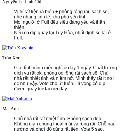
Nguyễn Lê Linh Chi
Vị trí rất tiện ra biển + phòng rộng rãi, sạch sẽ,
nhẹ nhàng tinh tế, khu phố yên tĩnh.
Mọi người ở Full đều siêu đáng yêu và thân
thiện.
Nếu có dịp quay lại Tuy Hòa, nhất định sẽ lại ở
Full.
Tròn Xoe
Gia đình mình mới nghỉ ở đây 1 ngày. Chất lượng
dịch vụ rất ok, phòng ốc rộng rãi sạch sẽ. Chủ
nhà rất nhiệt tình và niềm nở. Mình thấy rất ít nơi
đc như vậy. Vote cho 5* luôn. Hi vọng có dịp
được quay trở lại nơi đây
Mai Anh
Chủ nhà rất rất nhiệt tình. Phòng sạch đẹp.
Không gian chung thoải mái và rộng rãi. Chỗ nấu
nướng và phơi đồ cũng rất tiện. Vote 5 sao.