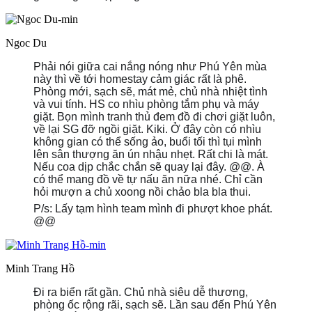
Ngoc Du
Phải nói giữa cai nắng nóng như Phú Yên mùa
này thì về tới homestay cảm giác rất là phê.
Phòng mới, sạch sẽ, mát mẻ, chủ nhà nhiệt tình
và vui tính. HS co nhìu phòng tắm phụ và máy
giặt. Bọn mình tranh thủ đem đồ đi chơi giặt luôn,
về lại SG đỡ ngồi giặt. Kiki. Ở đây còn có nhìu
không gian có thể sống ảo, buổi tối thì tụi mình
lên sân thượng ăn ún nhậu nhẹt. Rất chi là mát.
Nếu coa dịp chắc chắn sẽ quay lại đây. @@. À
có thể mang đồ về tự nấu ăn nữa nhé. Chỉ cần
hỏi mượn a chủ xoong nồi chảo bla bla thui.
P/s: Lấy tạm hình team mình đi phượt khoe phát.
@@
Minh Trang Hồ
Đi ra biển rất gần. Chủ nhà siêu dễ thương,
phòng ốc rộng rãi, sạch sẽ. Lần sau đến Phú Yên