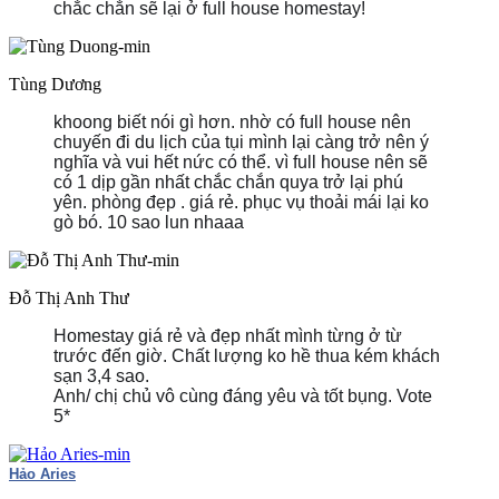
chắc chắn sẽ lại ở full house homestay!
Tùng Dương
khoong biết nói gì hơn. nhờ có full house nên
chuyến đi du lịch của tụi mình lại càng trở nên ý
nghĩa và vui hết nức có thể. vì full house nên sẽ
có 1 dịp gần nhất chắc chắn quya trở lại phú
yên.
phòng đẹp . giá rẻ. phục vụ thoải mái lại ko
gò bó. 10 sao lun nhaaa
Đỗ Thị Anh Thư
Homestay giá rẻ và đẹp nhất mình từng ở từ
trước đến giờ. Chất lượng ko hề thua kém khách
sạn 3,4 sao.
Anh/ chị chủ vô cùng đáng yêu và tốt bụng. Vote
5*
Hảo Aries