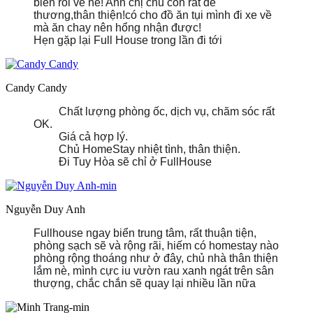
biển rồi về nè! Anh chị chủ còn rất dễ
e2RIyd8y5
thương,thân thiện!có cho đồ ăn tụi mình đi xe về
mà ăn chay nên hổng nhận được!
Hẹn gặp lại Full House trong lần đi tới
Candy Candy
Chất lượng phòng ốc, dịch vụ, chăm sóc rất
OK.
Giá cả hợp lý.
Chủ HomeStay nhiệt tình, thân thiện.
Đi Tuy Hòa sẽ chỉ ở FullHouse
Nguyễn Duy Anh
Fullhouse ngay biển trung tâm, rất thuận tiện,
phòng sạch sẽ và rộng rãi, hiếm có homestay nào
phòng rộng thoáng như ở đây, chủ nhà thân thiện
lắm nè, mình cực iu vườn rau xanh ngát trên sân
thượng, chắc chắn sẽ quay lại nhiều lần nữa