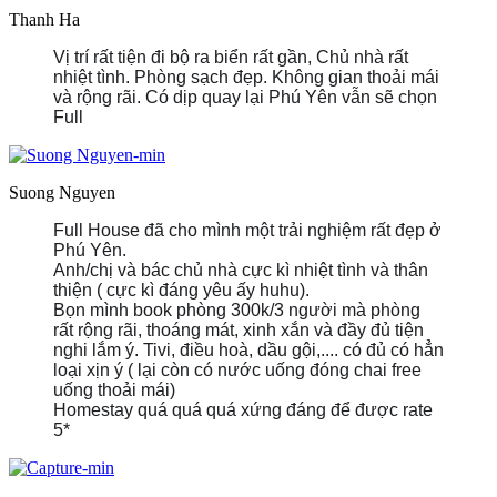
Thanh Ha
Vị trí rất tiện đi bộ ra biển rất gần, Chủ nhà rất
nhiệt tình. Phòng sạch đẹp. Không gian thoải mái
và rộng rãi. Có dịp quay lại Phú Yên vẫn sẽ chọn
Full
Suong Nguyen
Full House đã cho mình một trải nghiệm rất đẹp ở
Phú Yên.
Anh/chị và bác chủ nhà cực kì nhiệt tình và thân
thiện ( cực kì đáng yêu ấy huhu).
Bọn mình book phòng 300k/3 người mà phòng
rất rộng rãi, thoáng mát, xinh xắn và đầy đủ tiện
nghi lắm ý. Tivi, điều hoà, dầu gội,.... có đủ có hẳn
loại xịn ý ( lại còn có nước uống đóng chai free
uống thoải mái)
Homestay quá quá quá xứng đáng để được rate
5*
https://static.xx.fbcdn.net/images/emoji.php/v9/t6c/1/
https://static.xx.fbcdn.net/images/emoji.php/v9/t6c
https://static.xx.fbcdn.net/images/emoji.php/v9/t
https://static.xx.fbcdn.net/images/emoji.php/v
https://static.xx.fbcdn.net/images/emoji.ph
https://static.xx.fbcdn.net/images/emoji.
https://static.xx.fbcdn.net/images/emo
https://static.xx.fbcdn.net/images/e
https://static.xx.fbcdn.net/image
_nc_eui2=AeEVKKyNTUL9FhdTzJgAg0bFrAqlpGEg
_nc_eui2=AeEVKKyNTUL9FhdTzJgAg0bFrAqlpG
_nc_eui2=AeEVKKyNTUL9FhdTzJgAg0bFrAql
_nc_eui2=AeEVKKyNTUL9FhdTzJgAg0bFrA
_nc_eui2=AeEVKKyNTUL9FhdTzJgAg0bF
_nc_eui2=AeEVKKyNTUL9FhdTzJgAg0
_nc_eui2=AeEVKKyNTUL9FhdTzJgA
_nc_eui2=AeEVKKyNTUL9FhdTzJ
_nc_eui2=AeEVKKyNTUL9FhdT
fvA");">
fvA");">
fvA");">
fvA");">
fvA");">
fvA");">
fvA");">
fvA");">
fvA");">
❤️
❤️
❤️
❤️
❤️
❤️
❤️
❤️
❤️