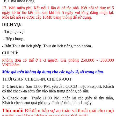
16. Chìa khóa riêng.
17. Wifi miễn phí. Kết nối 1 lần đi cả tòa nhà. Kết nối sẽ duy trì 5
ngày kể từ lúc kết nối, sau khi hết 5 ngày vui lòng đăng nhập lại.
Mỗi kết nối sẽ được cấp 16Mb băng thông để sử dụng.
DỊCH VỤ:
- Tự phục vụ.
- Bếp chung.
- Bán Tour du lịch ghép, Tour du lịch riêng theo nhóm.
CHI PHÍ:
Phòng đơn có thể ở 1~3 người, Giá phòng 250,000 ~ 350,000
VNĐ/đêm.
Mức giá trên không áp dụng cho các ngày lễ, tết trong năm.
THỜI GIAN CHECK-IN, CHECK-OUT.
1- Check in:
Sau 13:00 PM, yêu cầu CCCD hoặc Passport, Khách
có thể check-in sớm tùy vào hiện trạng phòng có sẵn.
2- Check out:
Trước 11:00 PM, nhận lại các giấy tờ tùy thân,
Khách check-out quá giờ quy định sẽ tính thêm 1 ngày.
Thú nuôi:
Để đảm bảo sự an toàn và thoải mái cho mọi