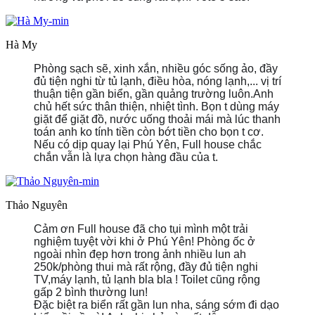
Hà My
Phòng sạch sẽ, xinh xắn, nhiều góc sống ảo, đầy
đủ tiện nghi từ tủ lạnh, điều hòa, nóng lạnh,... vị trí
thuận tiện gần biển, gần quảng trường luôn.Anh
chủ hết sức thân thiện, nhiệt tình. Bọn t dùng máy
giặt để giặt đồ, nước uống thoải mái mà lúc thanh
toán anh ko tính tiền còn bớt tiền cho bọn t cơ.
Nếu có dịp quay lại Phú Yên, Full house chắc
chắn vẫn là lựa chọn hàng đầu của t.
Thảo Nguyên
Cảm ơn Full house đã cho tụi mình một trải
nghiệm tuyệt vời khi ở Phú Yên! Phòng ốc ở
ngoài nhìn đẹp hơn trong ảnh nhiều lun ah
https://sta
250k/phòng thui mà rất rộng, đầy đủ tiện nghi
_nc_eui2
TV,máy lạnh, tủ lạnh bla bla ! Toilet cũng rộng
5n9NY3WD
gấp 2 bình thường lun!
LdzqN4Nq
Đặc biệt ra biển rất gần lun nha, sáng sớm đi dạo
RGYWGnlx