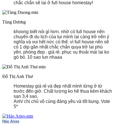
chắc chắn sẽ lại ở full house homestay!
Tùng Dương
khoong biết nói gì hơn. nhờ có full house nên
chuyến đi du lịch của tụi mình lại càng trở nên ý
nghĩa và vui hết nức có thể. vì full house nên sẽ
có 1 dịp gần nhất chắc chắn quya trở lại phú
yên.
phòng đẹp . giá rẻ. phục vụ thoải mái lại ko
gò bó. 10 sao lun nhaaa
Đỗ Thị Anh Thư
Homestay giá rẻ và đẹp nhất mình từng ở từ
trước đến giờ. Chất lượng ko hề thua kém khách
sạn 3,4 sao.
Anh/ chị chủ vô cùng đáng yêu và tốt bụng. Vote
5*
Hảo Aries