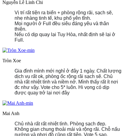
Nguyễn Lê Linh Chi
Vị trí rất tiện ra biển + phòng rộng rãi, sạch sẽ,
nhẹ nhàng tinh tế, khu phố yên tĩnh.
Mọi người ở Full đều siêu đáng yêu và thân
thiện.
Nếu có dịp quay lại Tuy Hòa, nhất định sẽ lại ở
Full.
Tròn Xoe
Gia đình mình mới nghỉ ở đây 1 ngày. Chất lượng
dịch vụ rất ok, phòng ốc rộng rãi sạch sẽ. Chủ
nhà rất nhiệt tình và niềm nở. Mình thấy rất ít nơi
đc như vậy. Vote cho 5* luôn. Hi vọng có dịp
được quay trở lại nơi đây
Mai Anh
Chủ nhà rất rất nhiệt tình. Phòng sạch đẹp.
Không gian chung thoải mái và rộng rãi. Chỗ nấu
nướng và phơi đồ cũng rất tiện. Vote 5 sao.