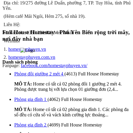
Địa chỉ: 19/275 đường Lê Duẩn, phường 7, TP. Tuy Hòa, tỉnh Phú
Yên.
(Hẻm café Mái Ngói, Hẻm 275, số nhà 19).
Liên Hệ:
Full House Homestay - Phú Yên
Biển rộng trời mây,
Sđt và Zalo: 0356.250.803 Mrs. Nhàn
nơi đây nhà bạn
Website:
1.
homestayphuyen.vn
2.
homestayphuyen.com.vn
Danh sách phòng
Fanpage:
facebook.com/homestayphuyen.vn/
Phòng đôi giường 2 mét 4
(4613)
Full House Homestay
MÔ TẢ:
Home có tất cả 02 phòng đôi 1 giường 2 mét 4.
Phòng được trang bị với lựa chọn 01 giường đơn (2,4...
Phòng gia đình 1
(4062)
Full House Homestay
MÔ TẢ:
Home có tất cả 02 phòng gia đình 1. Các phòng đa
số đều có cửa sổ và vách kính cường lực thoáng...
Phòng gia đình 2
(4699)
Full House Homestay