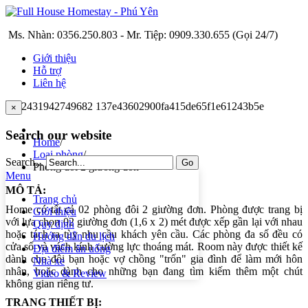
Ms. Nhàn: 0356.250.803 - Mr. Tiệp: 0909.330.655 (Gọi 24/7)
Giới thiệu
Hỗ trợ
Liên hệ
×
Search our website
Home
/
Loại phòng
/
Search...
Go
Phòng đôi 2 giường đơn
Menu
MÔ TẢ:
Trang chủ
Home có tất cả 02 phòng đôi 2 giường đơn. Phòng được trang bị
Giới thiệu
với lựa chọn 02 giường đơn (1,6 x 2) mét được xếp gần lại với nhau
Quy định
hoặc tách ra tùy nhu cầu khách yên cầu. Các phòng đa số đều có
Hướng dẫn du lịch
cửa sổ và vách kính cường lực thoáng mát.
Room này được thiết kế
Địa điểm ăn uống
dành cho đôi bạn
hoặc vợ chồng "trốn" gia đình để làm mới hôn
Nhà xe
nhân, hoặc
dành cho những bạn đang tìm kiếm thêm một chút
Video & Review
không gian riêng tư.
TRANG THIẾT BỊ: