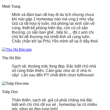
Minh Trang
Mình và đám bạn rất hay đi du lịch nhưng chưa
khi nào gặp 1 homestay nào mà ưng ý như vậy.
Giá cả rất hợp lý luôn, mà phòng lại xinh xắn vô
cùng, thiết kế phòng hiện đại, còn có cả sân
thượng, co sẵn ban ghế , bếp từ.... đã z anh chị
chủ thì dễ thương mà nhiệt tình vô cùng luôn.
Chắc chắn trở lại PHú Yên mình sẽ lại ở đây thoii
Thu Hà Bùi
Sạch sẽ, thoáng mát, fong đẹp. Đặc biệt chủ nhà
vô cùng thân thiện. Cảm giác như dc ở nhà m
vậy!
Lần sau đến PY nhất định chọn fullhouse!
Tulip Den
Thân thiện, sạch sẽ, giá cả phải chăng mà đặc
biệt anh chị chủ rất vui vẻ , homestay lại có nhiều
góc sống ảo đẹp lung linh!