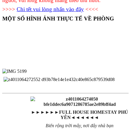
người, vui lòng không mang theo thú nuôi.
>>>>
Chi tết vui lòng nhấn vào đây
<<<<
MỘT SỐ HÌNH ẢNH THỰC TẾ VỀ PHÒNG
►►►►►►FULL HOUSE HOMESTAY PHÚ
YÊN◄◄◄◄◄◄
Biển rộng trời mây, nơi đây nhà bạn