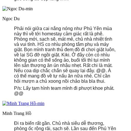
Ngoc Du
Phải nói giữa cai nắng nóng như Phú Yên mùa
này thì về tới homestay cảm giác rất là phê.
Phòng mới, sạch sẽ, mát mẻ, chủ nhà nhiệt tình
và vui tính. HS co nhìu phòng tắm phụ và máy
giặt. Bọn mình tranh thủ đem đồ đi chơi giặt luôn,
về lại SG đỡ ngồi giặt. Kiki. Ở đây còn có nhìu
không gian có thể sống ảo, buổi tối thì tụi mình
lên sân thượng ăn ún nhậu nhẹt. Rất chi là mát.
Nếu coa dịp chắc chắn sẽ quay lại đây. @@. À
có thể mang đồ về tự nấu ăn nữa nhé. Chỉ cần
hỏi mượn a chủ xoong nồi chảo bla bla thui.
P/s: Lấy tạm hình team mình đi phượt khoe phát.
@@
Minh Trang Hồ
Đi ra biển rất gần. Chủ nhà siêu dễ thương,
phòng ốc rộng rãi, sạch sẽ. Lần sau đến Phú Yên