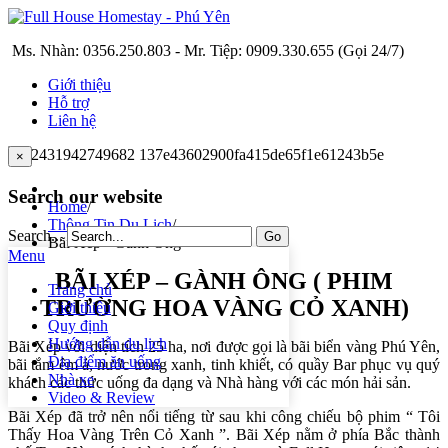
Ms. Nhàn: 0356.250.803 - Mr. Tiệp: 0909.330.655 (Gọi 24/7)
Giới thiệu
Hỗ trợ
Liên hệ
×
Search our website
Home
/
Thông Tin Du Lịch
/
Search...
Go
Bãi Xép - Gành Ông
Menu
BÃI XÉP – GÀNH ÔNG ( PHIM
Trang chủ
TRƯỜNG HOA VÀNG CỎ XANH)
Giới thiệu
Quy định
Hướng dẫn du lịch
Bãi Xép với diện tích 25 ha, nơi được gọi là bãi biển vàng Phú Yên,
Địa điểm ăn uống
bãi tắm êm ả, nước trong xanh, tinh khiết, có quầy Bar phục vụ quý
Nhà xe
khách các thức uống đa dạng và Nhà hàng với các món hải sản.
Video & Review
Bãi Xép đã trở nên nổi tiếng từ sau khi công chiếu bộ phim “ Tôi
Thấy Hoa Vàng Trên Cỏ Xanh ”. Bãi Xép nằm ở phía Bắc thành