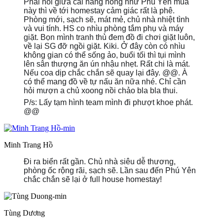
Phải nói giữa cai nắng nóng như Phú Yên mùa
này thì về tới homestay cảm giác rất là phê.
Phòng mới, sạch sẽ, mát mẻ, chủ nhà nhiệt tình
và vui tính. HS co nhìu phòng tắm phụ và máy
giặt. Bọn mình tranh thủ đem đồ đi chơi giặt luôn,
về lại SG đỡ ngồi giặt. Kiki. Ở đây còn có nhìu
không gian có thể sống ảo, buổi tối thì tụi mình
lên sân thượng ăn ún nhậu nhẹt. Rất chi là mát.
Nếu coa dịp chắc chắn sẽ quay lại đây. @@. À
có thể mang đồ về tự nấu ăn nữa nhé. Chỉ cần
hỏi mượn a chủ xoong nồi chảo bla bla thui.
P/s: Lấy tạm hình team mình đi phượt khoe phát.
@@
Minh Trang Hồ
Đi ra biển rất gần. Chủ nhà siêu dễ thương,
phòng ốc rộng rãi, sạch sẽ. Lần sau đến Phú Yên
chắc chắn sẽ lại ở full house homestay!
Tùng Dương