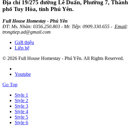
Địa chỉ
19/275 đường Lê Duẩn, Phường 7, Thành
phố Tuy Hòa, tỉnh Phú Yên.
Full House Homestay - Phú Yên
ĐT
:
Ms. Nhàn: 0356.250.803 - Mr. Tiệp: 0909.330.655 -
Email:
trongtiep.ad@gmail.com
Giới thiệu
Liên hệ
© 2026 Full House Homestay - Phú Yên. All Rights Reserved.
Youtube
Go Top
Style 1
Style 2
Style 3
Style 4
Style 5
Style 6