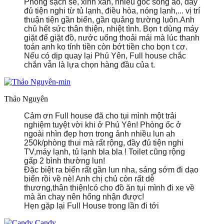
Phòng sạch sẽ, xinh xắn, nhiều góc sống ảo, đầy
đủ tiện nghi từ tủ lạnh, điều hòa, nóng lạnh,... vị trí
thuận tiện gần biển, gần quảng trường luôn.Anh
chủ hết sức thân thiện, nhiệt tình. Bọn t dùng máy
giặt để giặt đồ, nước uống thoải mái mà lúc thanh
toán anh ko tính tiền còn bớt tiền cho bọn t cơ.
Nếu có dịp quay lại Phú Yên, Full house chắc
chắn vẫn là lựa chọn hàng đầu của t.
Thảo Nguyên
Cảm ơn Full house đã cho tụi mình một trải
nghiệm tuyệt vời khi ở Phú Yên! Phòng ốc ở
ngoài nhìn đẹp hơn trong ảnh nhiều lun ah
https://sta
250k/phòng thui mà rất rộng, đầy đủ tiện nghi
_nc_eui2
TV,máy lạnh, tủ lạnh bla bla ! Toilet cũng rộng
5n9NY3WD
gấp 2 bình thường lun!
LdzqN4Nq
Đặc biệt ra biển rất gần lun nha, sáng sớm đi dạo
RGYWGnlx
biển rồi về nè! Anh chị chủ còn rất dễ
e2RIyd8y5
thương,thân thiện!có cho đồ ăn tụi mình đi xe về
mà ăn chay nên hổng nhận được!
Hẹn gặp lại Full House trong lần đi tới