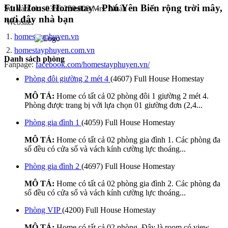
Full House Homestay - Phú Yên
Biển rộng trời mây,
Sđt và Zalo: 0356.250.803 Mrs. Nhàn
nơi đây nhà bạn
Website:
1.
homestayphuyen.vn
2.
homestayphuyen.com.vn
Danh sách phòng
Fanpage:
facebook.com/homestayphuyen.vn/
Phòng đôi giường 2 mét 4
(4607)
Full House Homestay
MÔ TẢ:
Home có tất cả 02 phòng đôi 1 giường 2 mét 4.
Phòng được trang bị với lựa chọn 01 giường đơn (2,4...
Phòng gia đình 1
(4059)
Full House Homestay
MÔ TẢ:
Home có tất cả 02 phòng gia đình 1. Các phòng đa
số đều có cửa sổ và vách kính cường lực thoáng...
Phòng gia đình 2
(4697)
Full House Homestay
MÔ TẢ:
Home có tất cả 02 phòng gia đình 2. Các phòng đa
số đều có cửa sổ và vách kính cường lực thoáng...
Phòng VIP
(4200)
Full House Homestay
MÔ TẢ:
Home có tất cả 02 phòng. Đây là room có view