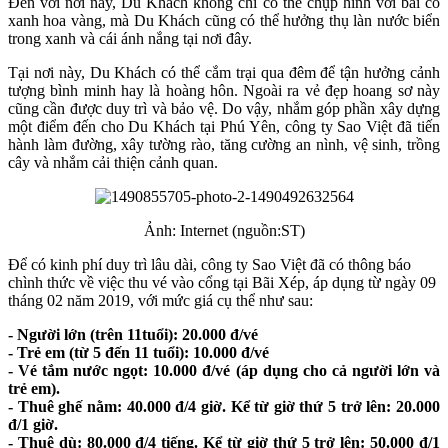
Đến với nơi này, Du Khách không chỉ có thể chụp hình với bãi cỏ
xanh hoa vàng, mà Du Khách cũng có thể hưởng thụ làn nước biển
trong xanh và cái ánh nắng tại nơi đây.
Tại nơi này, Du Khách có thể cắm trại qua đêm để tận hưởng cảnh
tượng bình minh hay là hoàng hôn. Ngoài ra vẻ đẹp hoang sơ này
cũng cần được duy trì và bảo vệ. Do vậy, nhắm góp phần xây dựng
một điểm đến cho Du Khách tại Phú Yên, công ty Sao Việt đã tiến
hành làm đường, xây tường rào, tăng cường an nình, vệ sinh, trồng
cây và nhắm cải thiện cảnh quan.
Ảnh: Internet (nguồn:ST)
Để có kinh phí duy trì lâu dài, công ty Sao Việt đã có thông báo
chình thức về việc thu vé vào cổng tại Bãi Xép, áp dụng từ ngày 09
tháng 02 năm 2019, với mức giá cụ thể như sau:
- Người lớn (trên 11tuổi): 20.000 đ/vé
- Trẻ em (từ 5 đến 11 tuổi): 10.000 đ/vé
- Vé tắm nước ngọt: 10.000 đ/vé (áp dụng cho cả người lớn và
trẻ em).
- Thuê ghế nằm: 40.000 đ/4 giờ. Kể từ giờ thứ 5 trở lên: 20.000
đ/1 giờ.
- Thuê dù: 80.000 đ/4 tiếng. Kể từ giờ thứ 5 trở lên: 50.000 đ/1