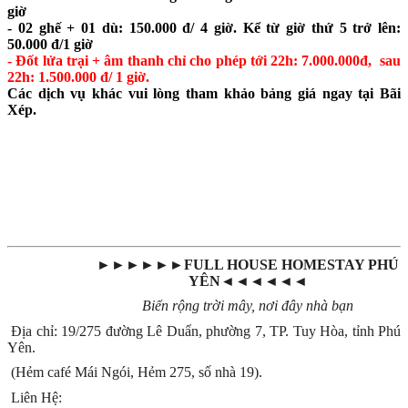
giờ
- 02 ghế + 01 dù: 150.000 đ/ 4 giờ. Kể từ giờ thứ 5 trở lên:
50.000 đ/1 giờ
- Đốt lửa trại + âm thanh chỉ cho phép tới 22h: 7.000.000đ, sau
22h: 1.500.000 đ/ 1 giờ.
Các dịch vụ khác vui lòng tham khảo bảng giá ngay tại Bãi
Xép.
►►►►►►FULL HOUSE HOMESTAY PHÚ
YÊN◄◄◄◄◄◄
Biển rộng trời mây, nơi đây nhà bạn
Địa chỉ: 19/275 đường Lê Duẩn, phường 7, TP. Tuy Hòa, tỉnh Phú
Yên.
(Hẻm café Mái Ngói, Hẻm 275, số nhà 19).
Liên Hệ: