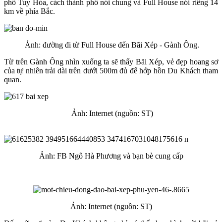
phố Tuy Hòa, cách thành phố nói chung và Full House nói riêng 14
km về phía Bắc.
Ảnh: đường đi từ Full House đến Bãi Xép - Gành Ông.
Từ trên Gành Ông nhìn xuống ta sẽ thấy Bãi Xép, vẻ đẹp hoang sơ
của tự nhiên trải dài trên dưới 500m đủ để hớp hồn Du Khách tham
quan.
Ảnh: Internet (nguồn: ST)
Ảnh: FB Ngô Hà Phương và bạn bè cung cấp
Ảnh: Internet (nguồn: ST)