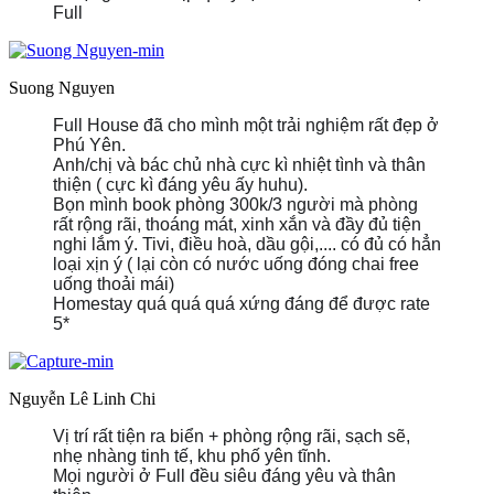
Full
Suong Nguyen
Full House đã cho mình một trải nghiệm rất đẹp ở
Phú Yên.
Anh/chị và bác chủ nhà cực kì nhiệt tình và thân
thiện ( cực kì đáng yêu ấy huhu).
Bọn mình book phòng 300k/3 người mà phòng
rất rộng rãi, thoáng mát, xinh xắn và đầy đủ tiện
nghi lắm ý. Tivi, điều hoà, dầu gội,.... có đủ có hẳn
loại xịn ý ( lại còn có nước uống đóng chai free
uống thoải mái)
Homestay quá quá quá xứng đáng để được rate
5*
https://static.xx.fbcdn.net/images/emoji.php/v9/t6c/1/
https://static.xx.fbcdn.net/images/emoji.php/v9/t6c
https://static.xx.fbcdn.net/images/emoji.php/v9/t
https://static.xx.fbcdn.net/images/emoji.php/v
https://static.xx.fbcdn.net/images/emoji.ph
https://static.xx.fbcdn.net/images/emoji.
https://static.xx.fbcdn.net/images/emo
https://static.xx.fbcdn.net/images/e
https://static.xx.fbcdn.net/image
_nc_eui2=AeEVKKyNTUL9FhdTzJgAg0bFrAqlpGEg
_nc_eui2=AeEVKKyNTUL9FhdTzJgAg0bFrAqlpG
_nc_eui2=AeEVKKyNTUL9FhdTzJgAg0bFrAql
_nc_eui2=AeEVKKyNTUL9FhdTzJgAg0bFrA
_nc_eui2=AeEVKKyNTUL9FhdTzJgAg0bF
_nc_eui2=AeEVKKyNTUL9FhdTzJgAg0
_nc_eui2=AeEVKKyNTUL9FhdTzJgA
_nc_eui2=AeEVKKyNTUL9FhdTzJ
_nc_eui2=AeEVKKyNTUL9FhdT
fvA");">
fvA");">
fvA");">
fvA");">
fvA");">
fvA");">
fvA");">
fvA");">
fvA");">
❤️
❤️
❤️
❤️
❤️
❤️
❤️
❤️
❤️
Nguyễn Lê Linh Chi
Vị trí rất tiện ra biển + phòng rộng rãi, sạch sẽ,
nhẹ nhàng tinh tế, khu phố yên tĩnh.
Mọi người ở Full đều siêu đáng yêu và thân