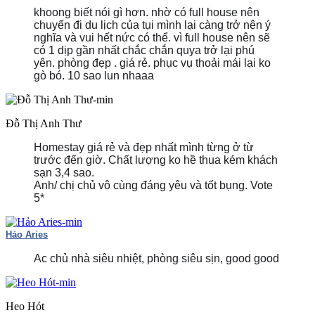
khoong biết nói gì hơn. nhờ có full house nên
chuyến đi du lịch của tụi mình lại càng trở nên ý
nghĩa và vui hết nức có thể. vì full house nên sẽ
có 1 dịp gần nhất chắc chắn quya trở lại phú
yên.
phòng đẹp . giá rẻ. phục vụ thoải mái lại ko
gò bó. 10 sao lun nhaaa
Đỗ Thị Anh Thư
Homestay giá rẻ và đẹp nhất mình từng ở từ
trước đến giờ. Chất lượng ko hề thua kém khách
sạn 3,4 sao.
Anh/ chị chủ vô cùng đáng yêu và tốt bụng. Vote
5*
Hảo Aries
Ac chủ nhà siêu nhiệt, phòng siêu sịn, good good
Heo Hót