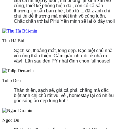
Giá cả rất hợp lý luôn, mà phòng lại xinh xắn vô
cùng, thiết kế phòng hiện đại, còn có cả sân
thượng, co sẵn ban ghế , bếp từ.... đã z anh chị
chủ thì dễ thương mà nhiệt tình vô cùng luôn.
Chắc chắn trở lại PHú Yên mình sẽ lại ở đây thoii
Thu Hà Bùi
Sạch sẽ, thoáng mát, fong đẹp. Đặc biệt chủ nhà
vô cùng thân thiện. Cảm giác như dc ở nhà m
vậy!
Lần sau đến PY nhất định chọn fullhouse!
Tulip Den
Thân thiện, sạch sẽ, giá cả phải chăng mà đặc
biệt anh chị chủ rất vui vẻ , homestay lại có nhiều
góc sống ảo đẹp lung linh!
Ngoc Du